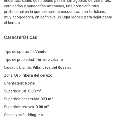
encantos, calles que puedes pasear sin agobios de visitantes,
carnicerías y panaderías artesanas, una hostelería muy
profesional en la que siempre te encuentras con tertulianos
muy acogedores, en definitiva un lugar idóneo para dejar pasar
el tiempo.
Características
Tipo de operación:
Vender
Tipo de propiedad:
Terreno urbano
Ciudad o Distrito:
Villanueva del Rosario
Zona:
Urb. ribera del cerezo
Orientación:
Norte
2
Superficie útil:
0.00 m
2
Superficie construida:
323 m
2
Superficie terraza:
0.00 m
Conservación:
Ninguno