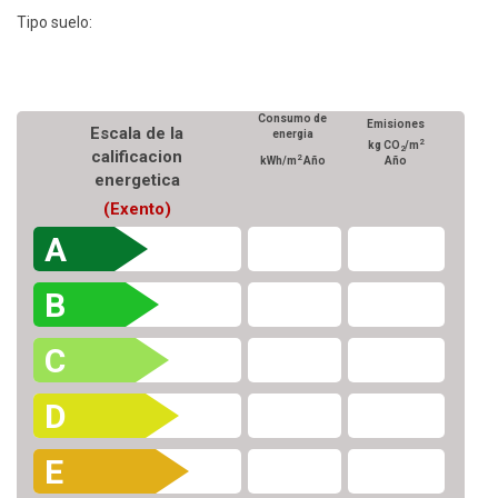
Tipo suelo:
Consumo de
Emisiones
Escala de la
energia
2
kg CO
/m
2
calificacion
2
kWh/m
Año
Año
energetica
(Exento)
A
B
C
D
E