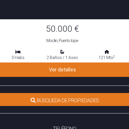
50.000 €
Moclin, Puerto lope
2
3 Habs
2 Baños / 1 Aseo
121 Mts
Ver detalles
BÚSQUEDA DE PROPIEDADES
TELÉFONO