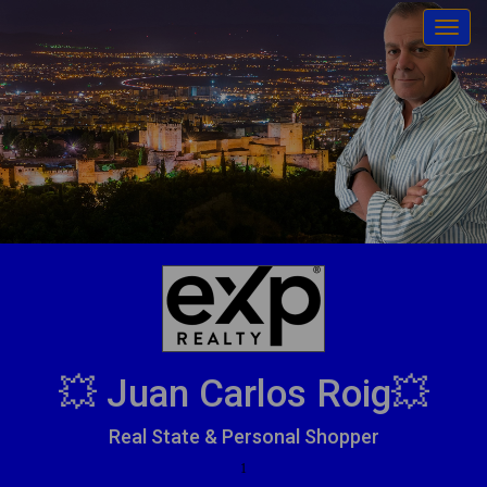
Toggle
Comparte
esta
tarjeta
electrónica
💥 Juan Carlos Roig💥
Real State & Personal Shopper
Compartir
usando
1